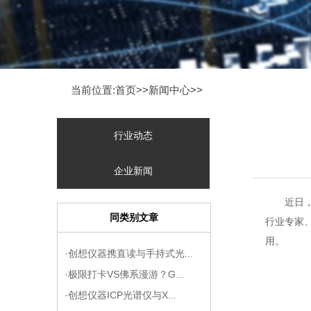
当前位置:首页>>
新闻中心
>>
行业动态
企业新闻
近日
同类别文章
行业专家
用。
·创想仪器携直读与手持式光...
·极限打卡VS佛系漫游？G...
·创想仪器ICP光谱仪与X...