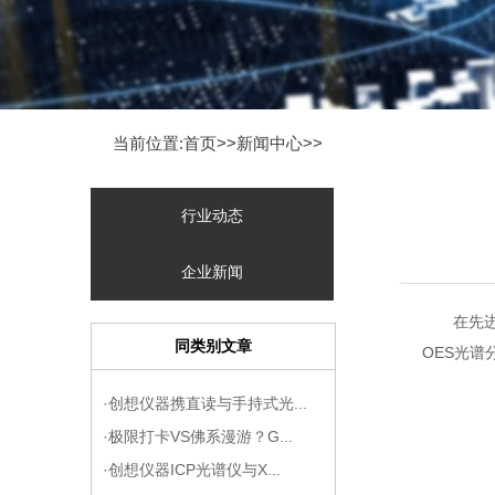
当前位置:首页>>
新闻中心
>>
行业动态
企业新闻
在先
同类别文章
OES光
·创想仪器携直读与手持式光...
·极限打卡VS佛系漫游？G...
·创想仪器ICP光谱仪与X...