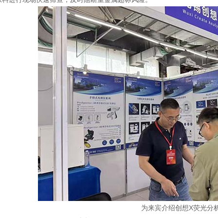
为来宾介绍创想X荧光分