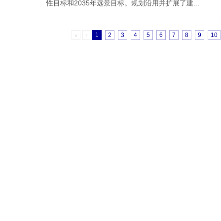
性目标和2035年远景目标。规划沿用并扩展了建...
«
‹
1
2
3
4
5
6
7
8
9
10