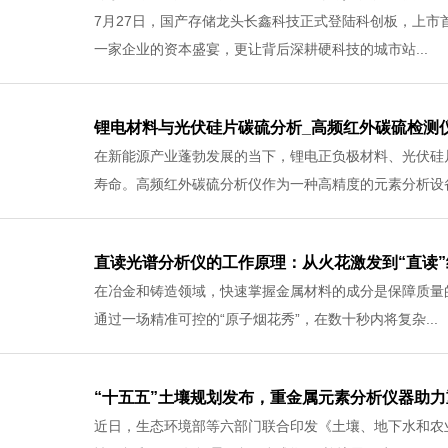
-2026
7月27日，国产存储龙头长鑫科技正式登陆科创板，上市首
一家企业的资本盛宴，更让背后深耕硬科技的城市站...
28
锂电材料与光伏硅片碳硫分析_高频红外碳硫检测
-2026
在新能源产业蓬勃发展的当下，锂电正负极材料、光伏硅
寿命。高频红外碳硫分析仪作为一种高精度的元素分析设备.
27
直读光谱分析仪的工作原理：从火花激发到“直读
-2026
在冶金和铸造领域，快速掌握金属材料的成分是保障质量
通过一场精准可控的“原子烟花秀”，在数十秒内将复杂...
24
“十五五”土壤规划发布，重金属元素分析仪器助
-2026
近日，生态环境部等六部门联合印发《土壤、地下水和农业